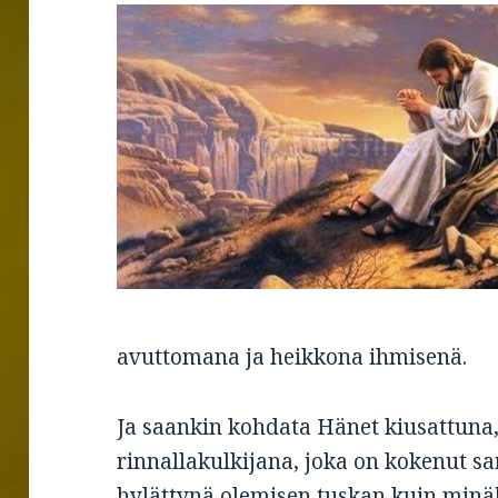
avuttomana ja heikkona ihmisenä.
Ja saankin kohdata Hänet kiusattuna
rinnallakulkijana, joka on kokenut sa
hylättynä olemisen tuskan kuin minä