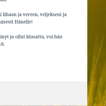
 lihaan ja vereen, veljekseni ja
kuisesti Hänelle!
inyt ja ollut kiusattu, voi hän
18.
tikkeliin Jumalan vertaistukea