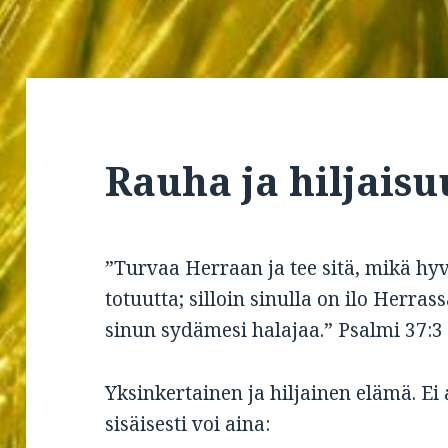
Rauha ja hiljaisu
”Turvaa Herraan ja tee sitä, mikä hy
totuutta; silloin sinulla on ilo Herras
sinun sydämesi halajaa.” Psalmi 37:3
Yksinkertainen ja hiljainen elämä. Ei 
sisäisesti voi aina: