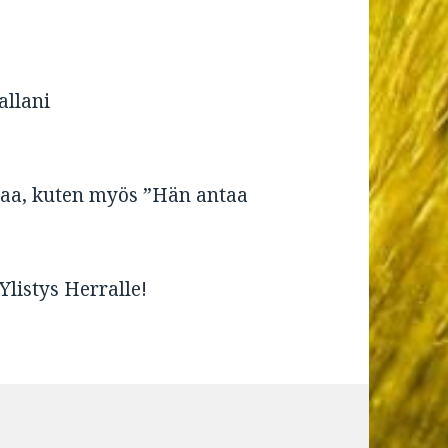
allani
uraa, kuten myös ”Hän antaa
listys Herralle!
tikkeliin Rauha ja hiljaisuus