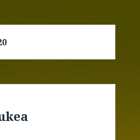
20
tukea