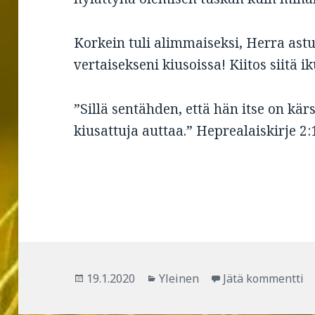
Korkein tuli alimmaiseksi, Herra astui
vertaisekseni kiusoissa! Kiitos siitä i
”Sillä sentähden, että hän itse on kärs
kiusattuja auttaa.” Heprealaiskirje 2:
Julkaistu
19.1.2020
Kategoriat
Yleinen
Jätä kommentti
ar